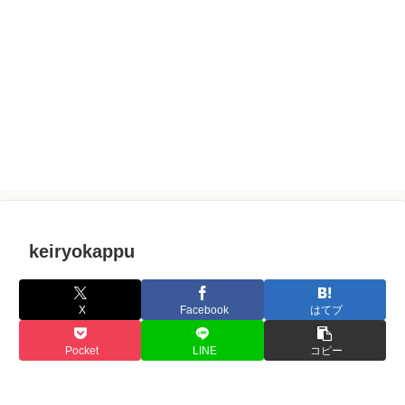
keiryokappu
X
Facebook
はてブ
Pocket
LINE
コピー